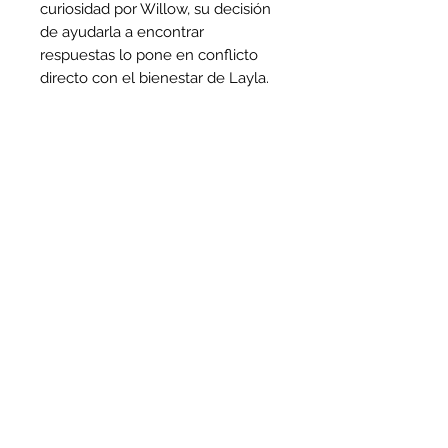
curiosidad por Willow, su decisión
de ayudarla a encontrar
respuestas lo pone en conflicto
directo con el bienestar de Layla.
Leeds pronto se da cuenta de que
debe tomar una decisión porque
no puede ayudarlas a ambas. Pero
si se equivoca, podría ser
perjudicial para todas.
no-responder@bodegadelibros.com.mx
©2023 por bodegadelibros. Creado con Wix.com