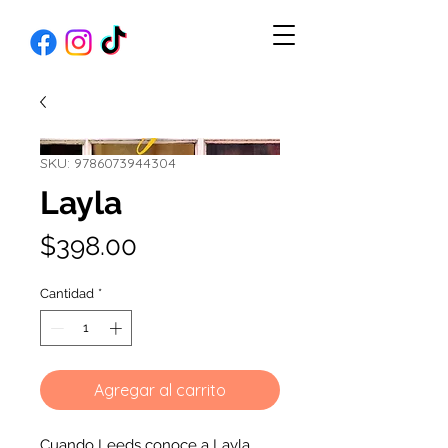
SKU: 9786073944304
Layla
Precio
$398.00
Cantidad
*
Agregar al carrito
Cuando Leeds conoce a Layla,