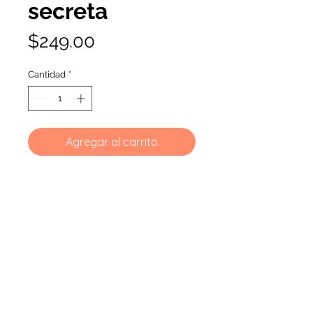
secreta
Precio
$249.00
Cantidad
*
Agregar al carrito
no-responder@bodegadelibros.com.mx
©2023 por bodegadelibros. Creado con Wix.com