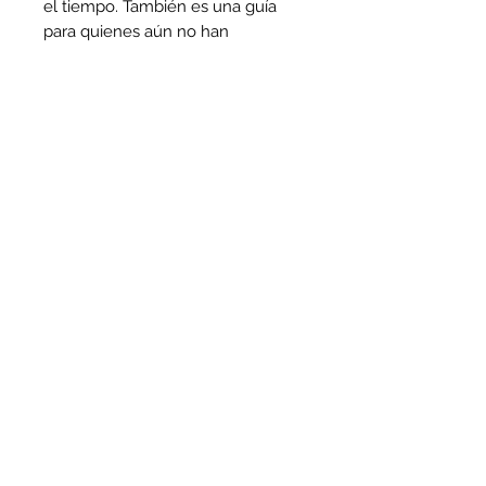
el tiempo. También es una guía
para quienes aún no han
encontrado pareja, pero desean
aprender a elegirse, respetarse y
amarse antes de amar a alguien
más.
Entre confesiones, errores,
acuerdos, cicatrices y aprendizajes,
El amor no se ruega, se riega
se
convierte en un manual de
conciencia y un mapa emocional
para quienes entienden que el
amor, aunque divino, necesita
estructura humana para crecer.
no-responder@bodegadelibros.com.mx