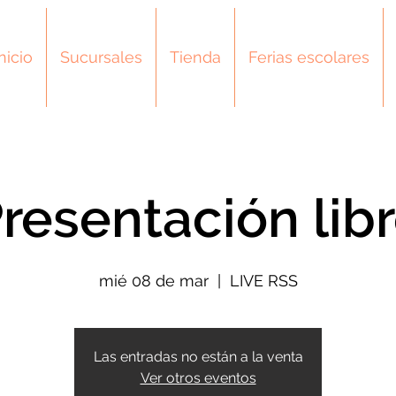
Inicio
Sucursales
Tienda
Ferias escolares
resentación lib
mié 08 de mar
  |  
LIVE RSS
Las entradas no están a la venta
Ver otros eventos