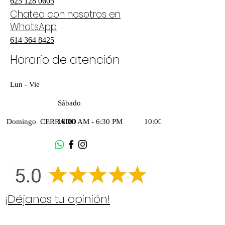
625 128 0605
Chatea con nosotros en
WhatsApp
614 364 8425
Horario de atención
Lun - Vie
​Sábado
Domingo
CERRADO
10:00 AM - 6:30 PM
10:00 AM - 2:30 PM
¡Déjanos tu opinión!