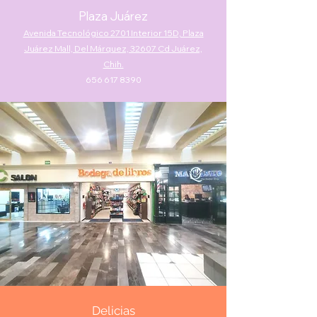
Plaza Juá
rez
Avenida Tecnológico 2701 Interior 15D, Plaza
Juárez Mall,
Del Márquez, 32607
Cd Juárez,
Chih.
656 617 8390
Delicias