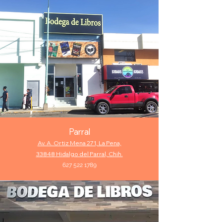
P
arral
Av. A. Ortiz Mena 271, La Pena,
33848
Hidalgo del Parral, Chih.
627 522 1789