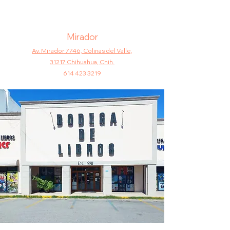
Mirador
Av. Mirador 7746, Colinas d
el Valle,
31217
Chihuahua, Chih.
614 423 3219