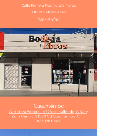
Calle Primera Nte. No 103, Norte,
33000
Delicias, Chih.
639 474 9692
Cuauht
é
moc
Carretera Federal 16 773 calle allende, C. 9a. y,
Zona Centro, 31500 Cd Cuauhtémoc, Chih.
625 128 0605