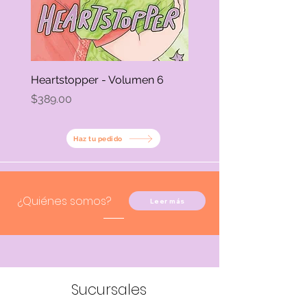
Heartstopper - Volumen 6
Precio
$389.00
Haz tu pedido
¿Quiénes somos?
Leer más
Sucursales