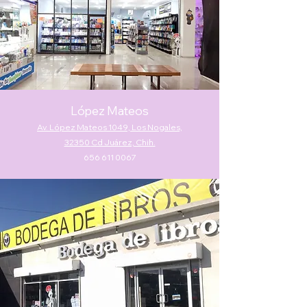
López
Mateos
Av. López Mateos 1049, Los Nogales,
32350
Cd Juárez, Chih.
656 611 0067