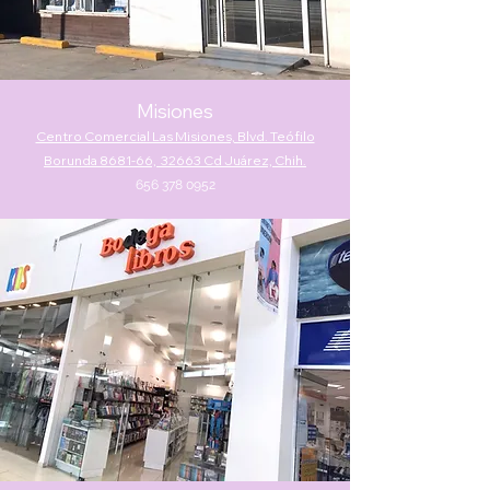
Misiones
Centro Comercial Las Misiones, Blvd. Teófilo
Borunda 8681-66, 32663
Cd Juárez, Chih.
656 378 0952