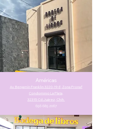
Améric
as
Av. Benjamín Franklin 3220-19-E, Zona Pronaf
Condominio La Plata,
32315 Cd Juárez, Chih.
656 685 2067